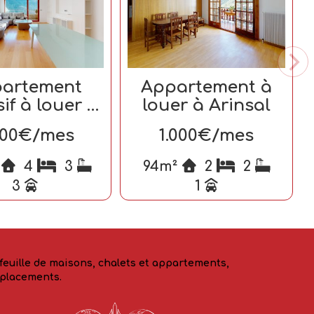
artement
Appartement à
sif à louer à
louer à Arinsal
scaldes-
000€/mes
1.000€/mes
gordany
²
4
3
94m²
2
2
3
1
feuille de maisons, chalets et appartements,
mplacements.