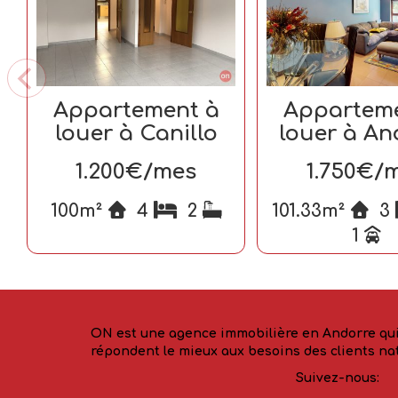
Appartement à
Appartem
louer à Canillo
louer à An
la Vell
1.200€/mes
1.750€/
100m²
4
2
101.33m²
3
1
ON est une agence immobilière en Andorre qui 
répondent le mieux aux besoins des clients na
Suivez-nous: